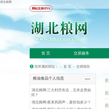
湖北粮网
网站支持IPV6
首 页
交易服务
您所属的部位： ›
首 页
›
交易报告
粮油食品个人信息
more
湖北粮网:三大利空夹击，玉米走势如
何？
湖北粮网:夜来风雨声，麦价知多少？