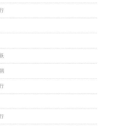
行
跃
弱
行
行